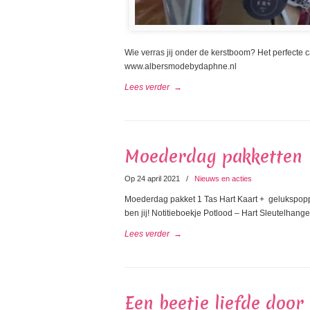
Wie verras jij onder de kerstboom? Het perfecte ca
www.albersmodebydaphne.nl
Lees verder
→
Moederdag pakketten
Op 24 april 2021
/
Nieuws en acties
Moederdag pakket 1 Tas Hart Kaart + gelukspoppe
ben jij! Notitieboekje Potlood – Hart Sleutelhang
Lees verder
→
Een beetje liefde door