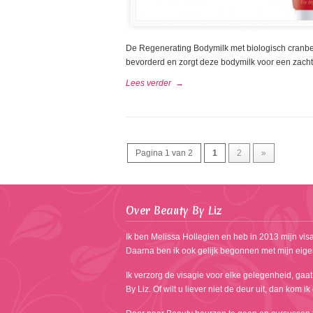
De Regenerating Bodymilk met biologisch cranber
bevorderd en zorgt deze bodymilk voor een zacht
Lees verder
→
Pagina 1 van 2
1
2
»
Over Beauty By Liz
Ik ben Melissa Hollegien en heb in 2013 mijn visa
Daarna ben ik ook gelijk begonnen met mijn eige
Ik verzorg de visagie voor elke gelegenheid, gaat
By Liz. Of wilt u liever niet de deur uit, dan kom i