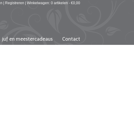
in
|
Registreren
|
Winkelwagen: 0 artikelen -
€
0,00
juf en meestercadeaus
Contact