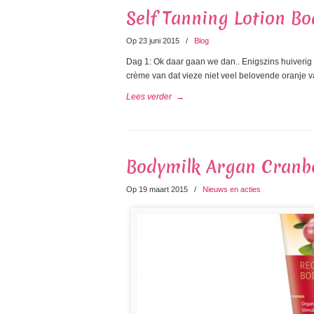
Self Tanning Lotion B
Op 23 juni 2015
/
Blog
Dag 1: Ok daar gaan we dan.. Enigszins huiverig le
crème van dat vieze niet veel belovende oranje va
Lees verder
→
Bodymilk Argan Cranb
Op 19 maart 2015
/
Nieuws en acties