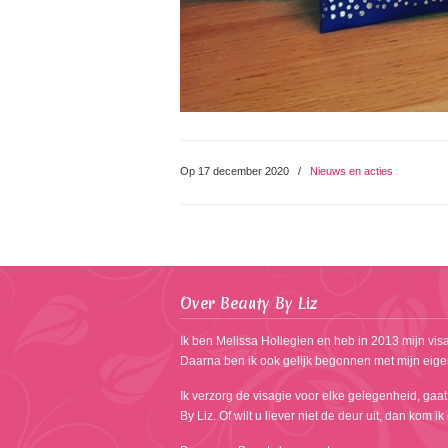
Op 17 december 2020
/
Nieuws en acties
Over Beauty By Liz
Ik ben Melissa Hollegien en heb in 2013 mijn visa
Daarna ben ik ook gelijk begonnen met mijn eige
Ik verzorg de visagie voor elke gelegenheid, gaat
By Liz. Of wilt u liever niet de deur uit, dan kom i