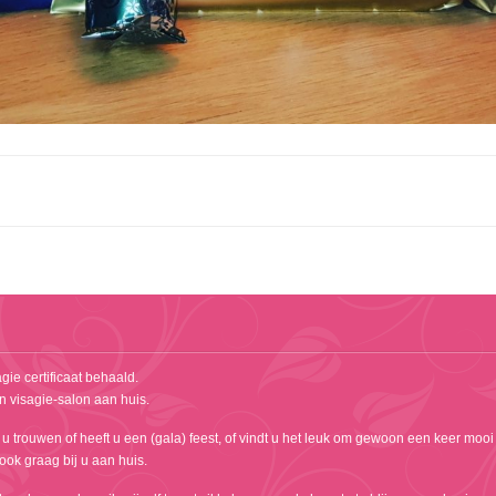
gie certificaat behaald.
n visagie-salon aan huis.
 u trouwen of heeft u een (gala) feest, of vindt u het leuk om gewoon een keer mooi
k ook graag bij u aan huis.