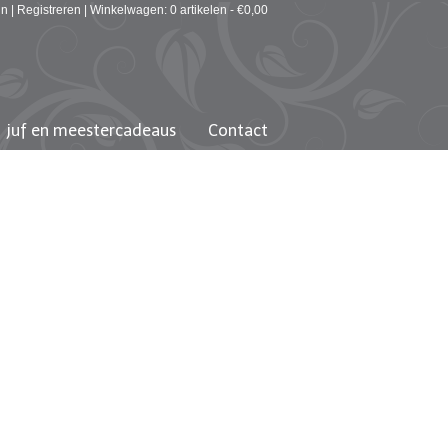
in
|
Registreren
|
Winkelwagen: 0 artikelen -
€
0,00
juf en meestercadeaus
Contact