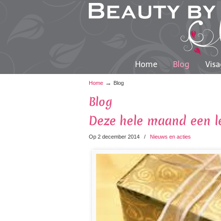
Home
Blog
Visa
→
Home
Blog
Blog
Deze hele maand een le
Op 2 december 2014
/
Nieuws en acties