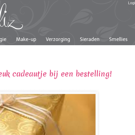
Log
gie
Make-up
Verzorging
Sieraden
Smellies
uk cadeautje bij een bestelling!