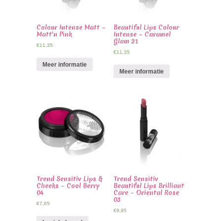
Colour Intense Matt –
Beautiful Lips Colour
Matt’n Pink
Intense – Caramel
Glam 21
€
11,35
€
11,35
Meer informatie
Meer informatie
Trend Sensitiv Lips &
Trend Sensitiv
Cheeks – Cool Berry
Beautiful Lips Brilliant
04
Care – Oriental Rose
03
€
7,65
€
9,95