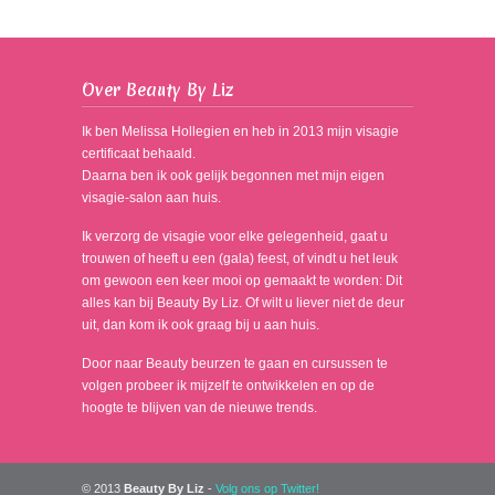
Over Beauty By Liz
Ik ben Melissa Hollegien en heb in 2013 mijn visagie
certificaat behaald.
Daarna ben ik ook gelijk begonnen met mijn eigen
visagie-salon aan huis.
Ik verzorg de visagie voor elke gelegenheid, gaat u
trouwen of heeft u een (gala) feest, of vindt u het leuk
om gewoon een keer mooi op gemaakt te worden: Dit
alles kan bij Beauty By Liz. Of wilt u liever niet de deur
uit, dan kom ik ook graag bij u aan huis.
Door naar Beauty beurzen te gaan en cursussen te
volgen probeer ik mijzelf te ontwikkelen en op de
hoogte te blijven van de nieuwe trends.
© 2013
Beauty By Liz
-
Volg ons op Twitter!