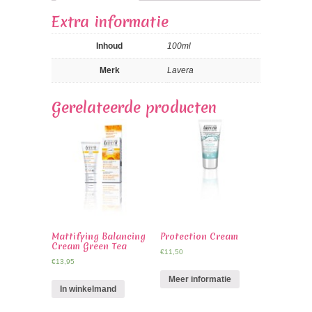
Extra informatie
Inhoud
100ml
Merk
Lavera
Gerelateerde producten
Mattifying Balancing
Protection Cream
Cream Green Tea
€
11,50
€
13,95
Meer informatie
In winkelmand