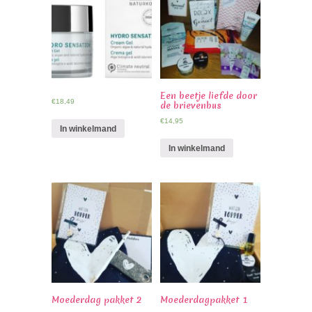
Een beetje liefde door
€
18,49
de brievenbus
€
14,95
In winkelmand
In winkelmand
Moederdag pakket 2
Moederdagpakket 1