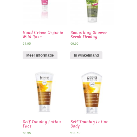
Hand Créme Organic
Smoothing Shower
Wild Rose
Scrub Firming
€
4,95
€
6,99
Meer informatie
In winkelmand
Self Tanning Lotion
Self Tanning Lotion
Face
Body
€
8,95
€
11,50