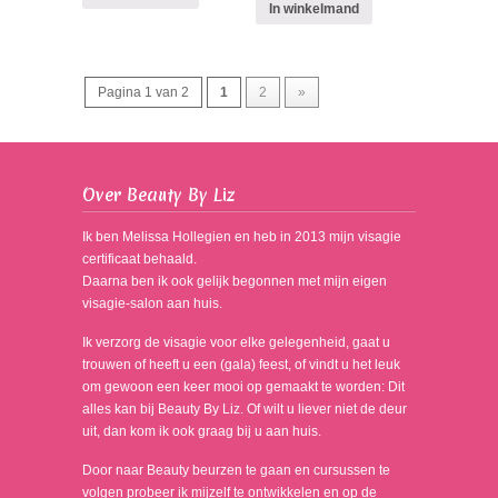
In winkelmand
Pagina 1 van 2
1
2
»
Over Beauty By Liz
Ik ben Melissa Hollegien en heb in 2013 mijn visagie
certificaat behaald.
Daarna ben ik ook gelijk begonnen met mijn eigen
visagie-salon aan huis.
Ik verzorg de visagie voor elke gelegenheid, gaat u
trouwen of heeft u een (gala) feest, of vindt u het leuk
om gewoon een keer mooi op gemaakt te worden: Dit
alles kan bij Beauty By Liz. Of wilt u liever niet de deur
uit, dan kom ik ook graag bij u aan huis.
Door naar Beauty beurzen te gaan en cursussen te
volgen probeer ik mijzelf te ontwikkelen en op de