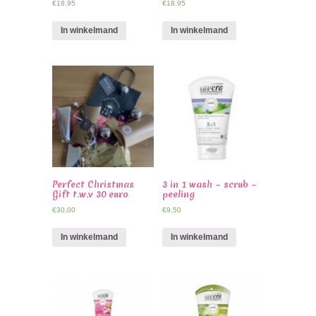
€
18,95
€
18,95
In winkelmand
In winkelmand
Perfect Christmas
3 in 1 wash – scrub –
Gift t.w.v 30 euro
peeling
€
30,00
€
9,50
In winkelmand
In winkelmand