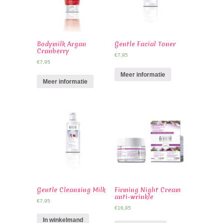
Bodymilk Argan
Gentle Facial Toner
Cranberry
€
7,95
€
7,95
Meer informatie
Meer informatie
Gentle Cleansing Milk
Firming Night Cream
anti-wrinkle
€
7,95
€
16,95
In winkelmand