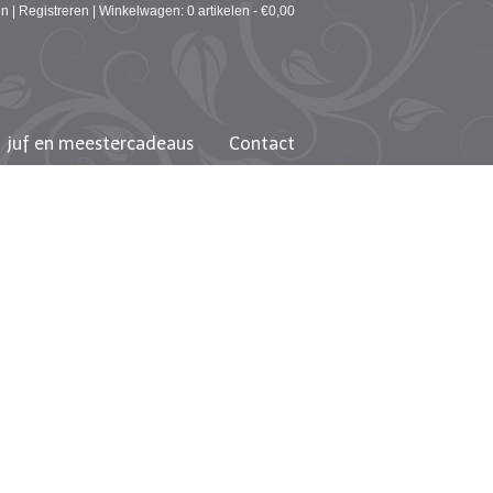
in
|
Registreren
|
Winkelwagen: 0 artikelen -
€
0,00
juf en meestercadeaus
Contact