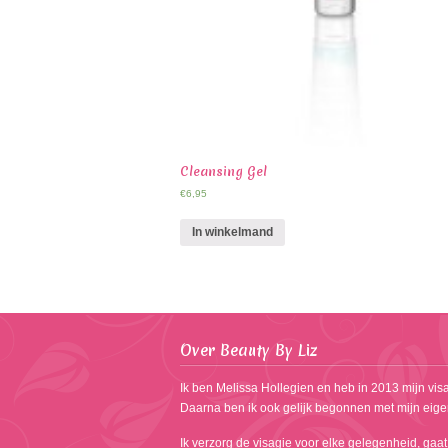
Cleansing Gel
€
6,95
In winkelmand
Over Beauty By Liz
Ik ben Melissa Hollegien en heb in 2013 mijn visa
Daarna ben ik ook gelijk begonnen met mijn eige
Ik verzorg de visagie voor elke gelegenheid, gaat