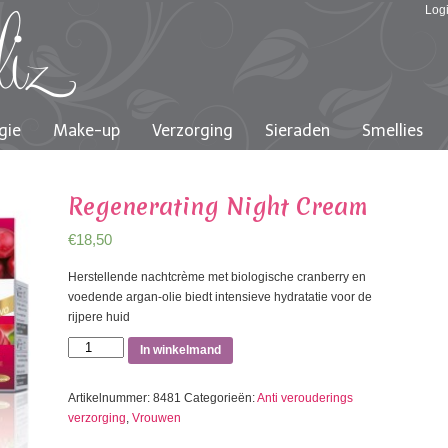
Log
gie
Make-up
Verzorging
Sieraden
Smellies
Regenerating Night Cream
€
18,50
Herstellende nachtcrème met biologische cranberry en
voedende argan-olie biedt intensieve hydratatie voor de
rijpere huid
Regenerating
In winkelmand
Night
Cream
Artikelnummer:
8481
Categorieën:
Anti verouderings
aantal
verzorging
,
Vrouwen