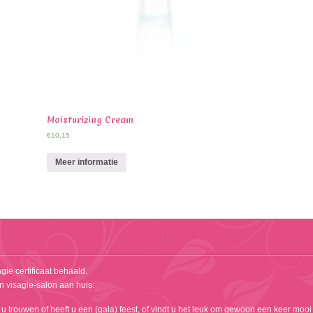
Moisturizing Cream
€
10,15
Meer informatie
gie certificaat behaald.
n visagie-salon aan huis.
 u trouwen of heeft u een (gala) feest, of vindt u het leuk om gewoon een keer mooi