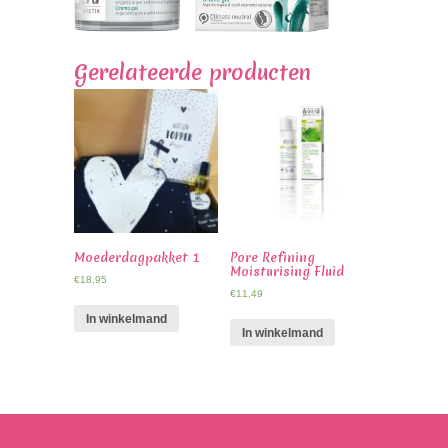
Gerelateerde producten
Moederdagpakket 1
Pore Refining
Moisturising Fluid
€
18,95
€
11,49
In winkelmand
In winkelmand