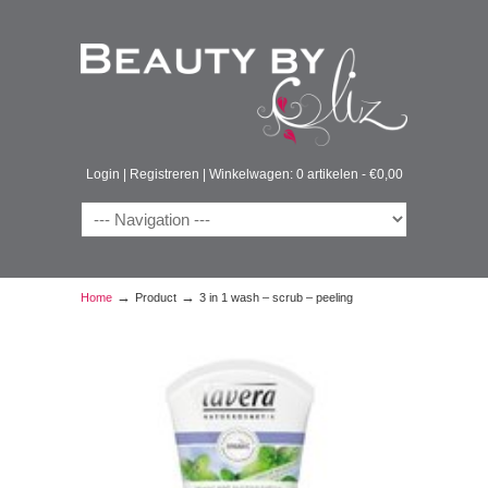
Login
|
Registreren
|
Winkelwagen: 0 artikelen -
€
0,00
→
→
Home
Product
3 in 1 wash – scrub – peeling