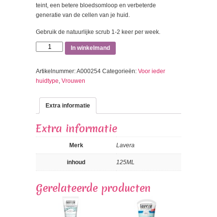
teint, een betere bloedsomloop en verbeterde
generatie van de cellen van je huid.
Gebruik de natuurlijke scrub 1-2 keer per week.
3
In winkelmand
in
1
Artikelnummer:
A000254
Categorieën:
Voor ieder
wash
huidtype
,
Vrouwen
-
scrub
-
Extra informatie
peeling
aantal
Extra informatie
Merk
Lavera
inhoud
125ML
Gerelateerde producten