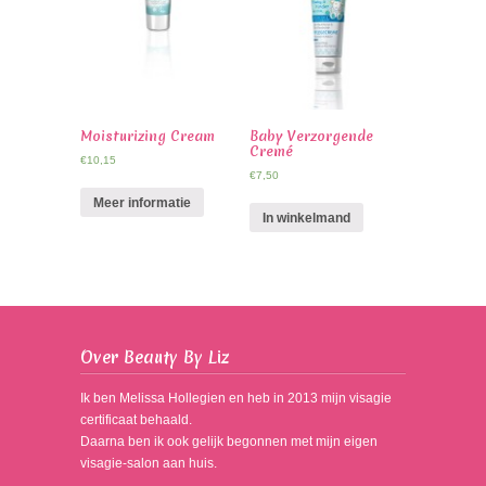
Moisturizing Cream
Baby Verzorgende
Cremé
€
10,15
€
7,50
Meer informatie
In winkelmand
Over Beauty By Liz
Ik ben Melissa Hollegien en heb in 2013 mijn visagie
certificaat behaald.
Daarna ben ik ook gelijk begonnen met mijn eigen
visagie-salon aan huis.