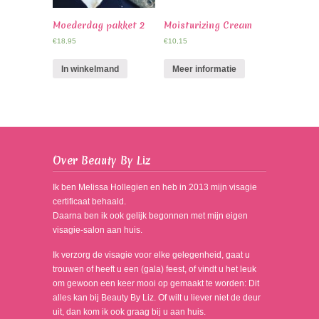
Moederdag pakket 2
Moisturizing Cream
€
18,95
€
10,15
In winkelmand
Meer informatie
Over Beauty By Liz
Ik ben Melissa Hollegien en heb in 2013 mijn visagie
certificaat behaald.
Daarna ben ik ook gelijk begonnen met mijn eigen
visagie-salon aan huis.
Ik verzorg de visagie voor elke gelegenheid, gaat u
trouwen of heeft u een (gala) feest, of vindt u het leuk
om gewoon een keer mooi op gemaakt te worden: Dit
alles kan bij Beauty By Liz. Of wilt u liever niet de deur
uit, dan kom ik ook graag bij u aan huis.