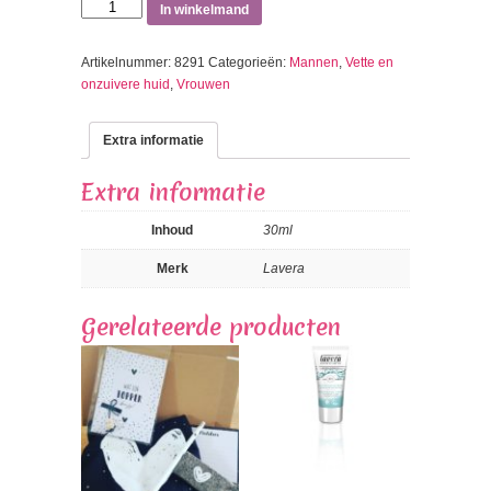
Pore
In winkelmand
Refining
Moisturising
Artikelnummer:
8291
Categorieën:
Mannen
,
Vette en
Fluid
onzuivere huid
,
Vrouwen
aantal
Extra informatie
Extra informatie
Inhoud
30ml
Merk
Lavera
Gerelateerde producten