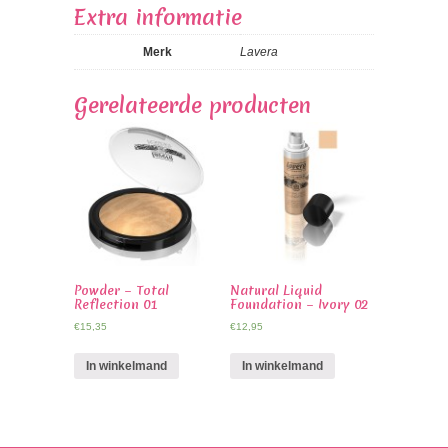
Extra informatie
Merk
Lavera
Gerelateerde producten
Powder – Total
Natural Liquid
Reflection 01
Foundation – Ivory 02
€
15,35
€
12,95
In winkelmand
In winkelmand