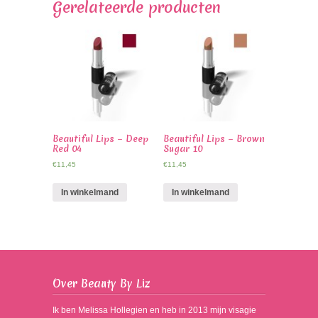
Gerelateerde producten
Beautiful Lips – Deep
Beautiful Lips – Brown
Red 04
Sugar 10
€
11,45
€
11,45
In winkelmand
In winkelmand
Over Beauty By Liz
Ik ben Melissa Hollegien en heb in 2013 mijn visagie