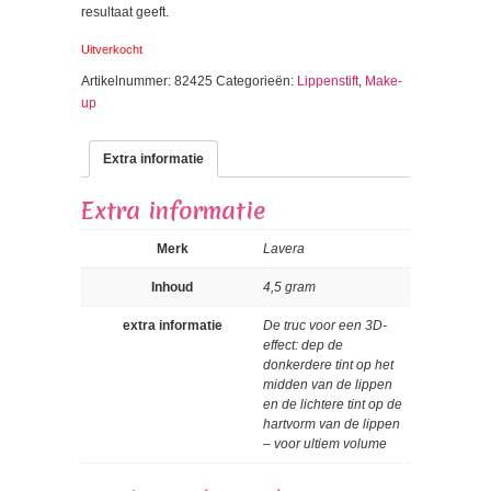
resultaat geeft.
Uitverkocht
Artikelnummer:
82425
Categorieën:
Lippenstift
,
Make-
up
Extra informatie
Extra informatie
Merk
Lavera
Inhoud
4,5 gram
extra informatie
De truc voor een 3D-
effect: dep de
donkerdere tint op het
midden van de lippen
en de lichtere tint op de
hartvorm van de lippen
– voor ultiem volume