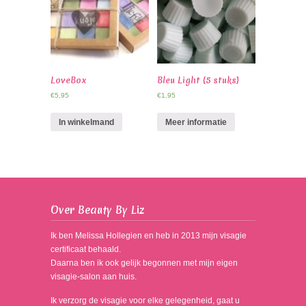
LoveBox
Bleu Light {5 stuks}
€
5,95
€
1,95
In winkelmand
Meer informatie
Over Beauty By Liz
Ik ben Melissa Hollegien en heb in 2013 mijn visagie
certificaat behaald.
Daarna ben ik ook gelijk begonnen met mijn eigen
visagie-salon aan huis.
Ik verzorg de visagie voor elke gelegenheid, gaat u