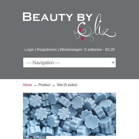
Login
|
Registreren
|
Winkelwagen: 0 artikelen -
€
0,00
→
→
Home
Product
She {5 stuks}