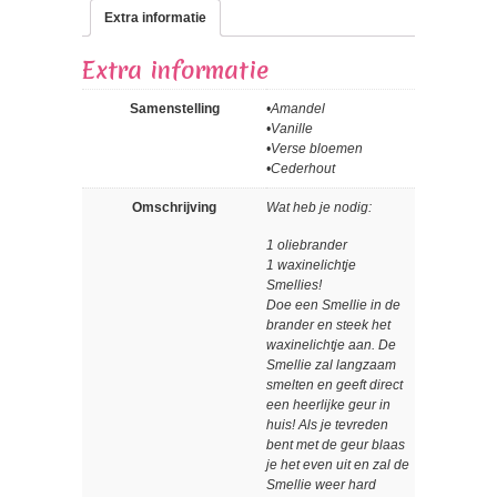
Extra informatie
Extra informatie
Samenstelling
•Amandel
•Vanille
•Verse bloemen
•Cederhout
Omschrijving
Wat heb je nodig:
1 oliebrander
1 waxinelichtje
Smellies!
Doe een Smellie in de
brander en steek het
waxinelichtje aan. De
Smellie zal langzaam
smelten en geeft direct
een heerlijke geur in
huis! Als je tevreden
bent met de geur blaas
je het even uit en zal de
Smellie weer hard