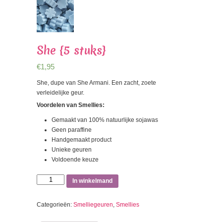
She {5 stuks}
€
1,95
She, dupe van She Armani. Een zacht, zoete
verleidelijke geur.
Voordelen van Smellies:
Gemaakt van 100% natuurlijke sojawas
Geen paraffine
Handgemaakt product
Unieke geuren
Voldoende keuze
She
In winkelmand
{5
stuks}
Categorieën:
Smelliegeuren
,
Smellies
aantal