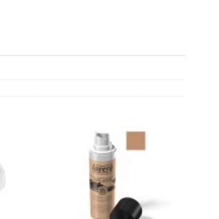
02
aantal