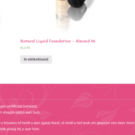
Natural Liquid Foundation – Almond 04
€
12,95
In winkelmand
gie certificaat behaald.
n visagie-salon aan huis.
 u trouwen of heeft u een (gala) feest, of vindt u het leuk om gewoon een keer mooi
k ook graag bij u aan huis.