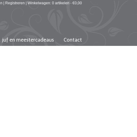
in
|
Registreren
|
Winkelwagen: 0 artikelen -
€
0,00
juf en meestercadeaus
Contact