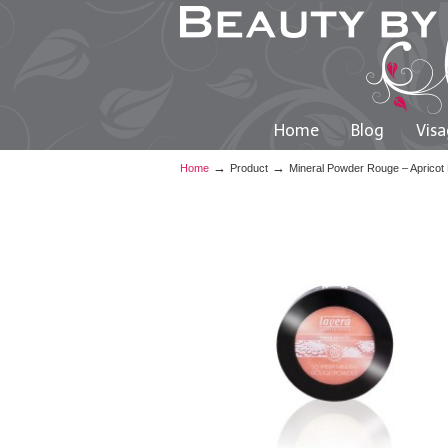
Home
Blog
Visa
→
→
Home
Product
Mineral Powder Rouge – Apricot 