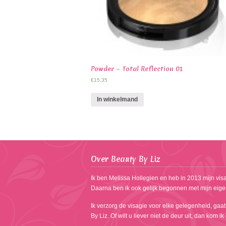
Powder – Total Reflection 01
€
15,35
In winkelmand
Over Beauty By Liz
Ik ben Melissa Hollegien en heb in 2013 mijn visa
Daarna ben ik ook gelijk begonnen met mijn eige
Ik verzorg de visagie voor elke gelegenheid, gaat
By Liz. Of wilt u liever niet de deur uit, dan kom i