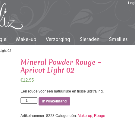
Log
gie
Make-up
Verzorging
Sieraden
Smellies
Light 02
Mineral Powder Rouge –
Apricot Light 02
€
12,95
Een rouge voor een natuurlijke en frisse uitstraling.
Mineral
In winkelmand
Powder
Rouge
Artikelnummer:
8223
Categorieën:
Make-up
,
Rouge
-
Apricot
Light