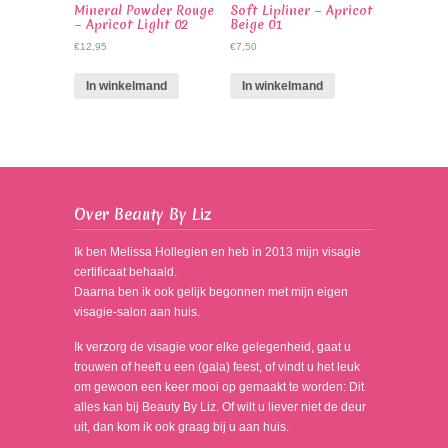
Mineral Powder Rouge
Soft Lipliner – Apricot
– Apricot Light 02
Beige 01
€
12,95
€
7,50
In winkelmand
In winkelmand
Over Beauty By Liz
Ik ben Melissa Hollegien en heb in 2013 mijn visagie
certificaat behaald.
Daarna ben ik ook gelijk begonnen met mijn eigen
visagie-salon aan huis.
Ik verzorg de visagie voor elke gelegenheid, gaat u
trouwen of heeft u een (gala) feest, of vindt u het leuk
om gewoon een keer mooi op gemaakt te worden: Dit
alles kan bij Beauty By Liz. Of wilt u liever niet de deur
uit, dan kom ik ook graag bij u aan huis.