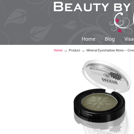
Home
Blog
Visa
→
→
Home
Product
Mineral Eyeshadow Mono – Gree