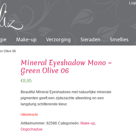
Log
gie
Make-up
Verzorging
Sieraden
Smellies
n Olive 06
Mineral Eyeshadow Mono –
Green Olive 06
€
8,85
Beautiful Mineral Eyeshadows met natuurlijke minerale
pigmenten geeft een zijdezachte afwerking en een
langdurig schitterende kleur.
Uitverkocht
Artikelnummer:
82586
Categorieën:
Make-up
,
Oogschaduw