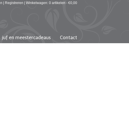
in
|
Registreren
|
Winkelwagen: 0 artikelen -
€
0,00
juf en meestercadeaus
Contact