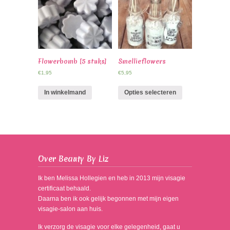
Flowerbomb [5 stuks]
Smellieflowers
€
1,95
€
5,95
In winkelmand
Opties selecteren
Over Beauty By Liz
Ik ben Melissa Hollegien en heb in 2013 mijn visagie
certificaat behaald.
Daarna ben ik ook gelijk begonnen met mijn eigen
visagie-salon aan huis.
Ik verzorg de visagie voor elke gelegenheid, gaat u