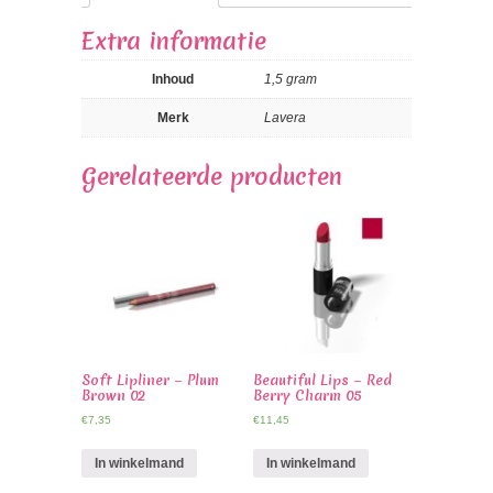
Extra informatie
Inhoud
1,5 gram
Merk
Lavera
Gerelateerde producten
Soft Lipliner – Plum
Beautiful Lips – Red
Brown 02
Berry Charm 05
€
7,35
€
11,45
In winkelmand
In winkelmand