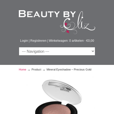
Login
|
Registreren
|
Winkelwagen: 0 artikelen -
€
0,00
→
→
Home
Product
Mineral Eyeshadow – Precious Gold