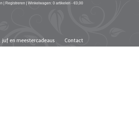
in
|
Registreren
|
Winkelwagen: 0 artikelen -
€
0,00
juf en meestercadeaus
Contact