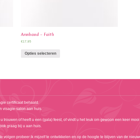
Armband – Faith
€
17,95
Opties selecteren
gie certificaat behaald.
n visagie-salon aan huis.
 u trouwen of heeft u een (gala) feest, of vindt u het leuk om gewoon een keer mooi
k ook graag bij u aan huis.
 volgen probeer ik mijzelf te ontwikkelen en op de hoogte te blijven van de nieuw