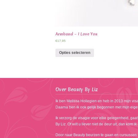
Armband – I Love You
€
17,95
Opties selecteren
Over Beauty By Liz
Ik ben Melissa Hollegien en heb in 2013 mijn visa
Daarna ben ik ook gelijk begonnen met mijn eige
Ik verzorg de visagie voor elke gelegenheid, gaat
By Liz. Of wilt u liever niet de deur uit, dan kom i
Door naar Beauty beurzen te gaan en cursussen te