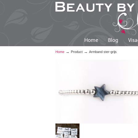
Home
Blog
Visa
→
→
Home
Product
Armband ster-grijs