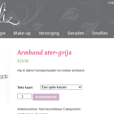
Log
gie
Make-up
Verzorging
Sieraden
Smellies
Armband ster-grijs
€
19,95
Hip & stijlvol handgemaakte rvs metale armband.
Teks kaart
Armband
In winkelmand
ster-
grijs
Artikelnummer:
Niet beschikbaar
Categorieën:
aantal