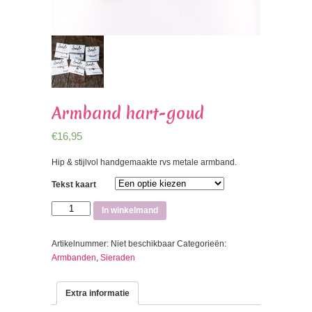
Armband hart-goud
€
16,95
Hip & stijlvol handgemaakte rvs metale armband.
Tekst kaart
Armband
In winkelmand
hart-
goud
Artikelnummer:
Niet beschikbaar
Categorieën:
aantal
Armbanden
,
Sieraden
Extra informatie